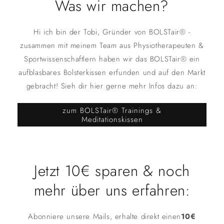
Was wir machen?
Hi ich bin der Tobi, Gründer von BOLSTair® -
zusammen mit meinem Team aus Physiotherapeuten &
Sportwissenschaftlern haben wir das BOLSTair® ein
aufblasbares Bolsterkissen erfunden und auf den Markt
gebracht! Sieh dir hier gerne mehr Infos dazu an:
zum BOLSTair® Trainings &
Meditationskissen
Jetzt 10€ sparen & noch
mehr über uns erfahren:
Abonniere unsere Mails, erhalte direkt einen
10€