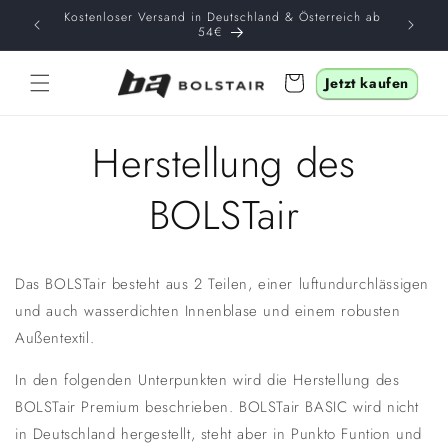
Direkt
🆂🆄🅼🅼🅴🆁 🆂🅰🅻🅴 — Hole Dir jetzt Dein BOLSTair
Kostenl
zum
schon ab 64€ (nur für kurze Zeit)!
Inhalt
Warenkorb
Jetzt kaufen
Herstellung des
BOLSTair
Das BOLSTair besteht aus 2 Teilen, einer luftundurchlässigen
und auch wasserdichten Innenblase und einem robusten
Außentextil.
In den folgenden Unterpunkten wird die Herstellung des
BOLSTair Premium beschrieben. BOLSTair BASIC wird nicht
in Deutschland hergestellt, steht aber in Punkto Funtion und