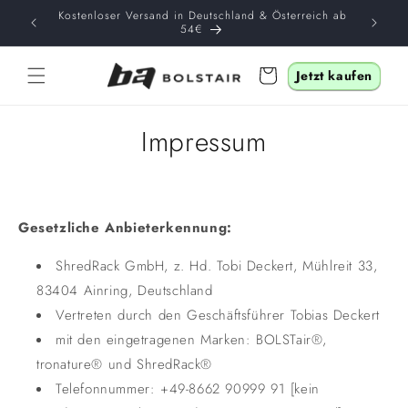
Direkt
 BOLSTair
Kostenloser Versand in Deutschland & Österreich ab
zum
54€
Inhalt
Warenkorb
Jetzt kaufen
Impressum
Gesetzliche Anbieterkennung:
ShredRack GmbH, z. Hd. Tobi Deckert, Mühlreit 33,
83404 Ainring, Deutschland
Vertreten durch den Geschäftsführer Tobias Deckert
mit den eingetragenen Marken: BOLSTair®,
tronature® und ShredRack®
Telefonnummer: +49-8662 90999 91 [kein